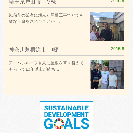
2016.5
埼玉県戸田市 M様
以前別の業者に頼んだ屋根工事でとても
雑な工事をされたことが…。
2016.8
神奈川県横浜市 I様
アーバンルーフさんに屋根を葺き替えて
もらって10年以上が経ち…