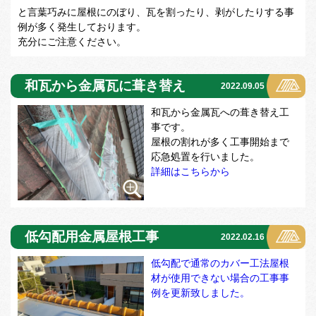
と言葉巧みに屋根にのぼり、瓦を割ったり、剥がしたりする事
例が多く発生しております。
充分にご注意ください。
和瓦から金属瓦に葺き替え
2022.09.05
和瓦から金属瓦への葺き替え工
事です。
屋根の割れが多く工事開始まで
応急処置を行いました。
詳細はこちらから
低勾配用金属屋根工事
2022.02.16
低勾配で通常のカバー工法屋根
材が使用できない場合の工事事
例を更新致しました。