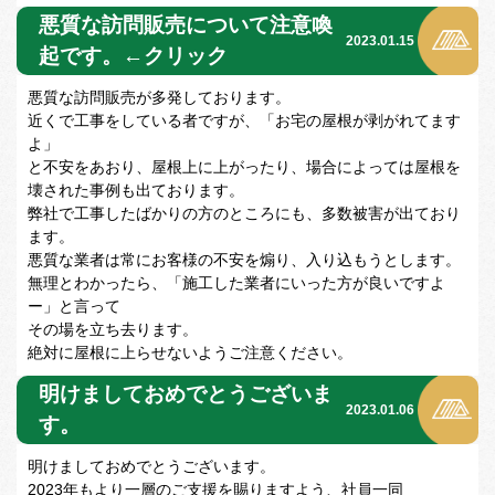
悪質な訪問販売について注意喚
2023.01.15
起です。←クリック
悪質な訪問販売が多発しております。
近くで工事をしている者ですが、「お宅の屋根が剥がれてます
よ」
と不安をあおり、屋根上に上がったり、場合によっては屋根を
壊された事例も出ております。
弊社で工事したばかりの方のところにも、多数被害が出ており
ます。
悪質な業者は常にお客様の不安を煽り、入り込もうとします。
無理とわかったら、「施工した業者にいった方が良いですよ
ー」と言って
その場を立ち去ります。
絶対に屋根に上らせないようご注意ください。
明けましておめでとうございま
2023.01.06
す。
明けましておめでとうございます。
2023年もより一層のご支援を賜りますよう、社員一同