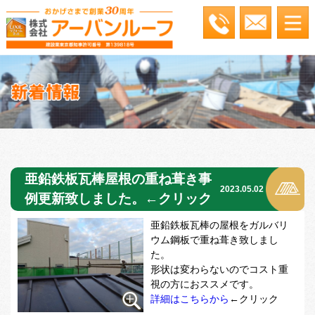
亜鉛鉄板瓦棒屋根の重ね葺き事
2023.05.02
例更新致しました。←クリック
亜鉛鉄板瓦棒の屋根をガルバリ
ウム鋼板で重ね葺き致しまし
た。
形状は変わらないのでコスト重
視の方におススメです。
詳細はこちらから
←クリック