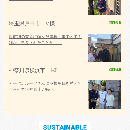
2016.5
埼玉県戸田市 M様
以前別の業者に頼んだ屋根工事でとても
雑な工事をされたことが…。
2016.8
神奈川県横浜市 I様
アーバンルーフさんに屋根を葺き替えて
もらって10年以上が経ち…