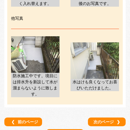
く入れ替えます。
後のお写真です。
他写真
防水施工中です。境目に
は排水升を新設して水が
水はけも良くなってお喜
溜まらないように致しま
びいただけました。
す。
❮
前のページ
次のページ
❯